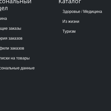
сональный
Каталог
дел
Здоровье / Медицина
зина
Из жизни
ущие заказы
Туризм
ория заказов
фили заказов
писки на товары
сональные данные