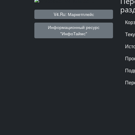
Пер
раз
V4.Ru: Маркетплейс
Кор
Информационный ресурс
"ИнфоТаймс"
Тек
Ист
Про
Под
Пер