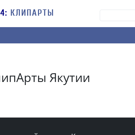
V4:
КЛИПАРТЫ
липАрты Якутии